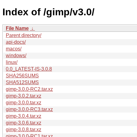
Index of /gimp/v3.0/
File Name
↓
Parent directory/
api-docs/
macos/
windows/
linux/
0.0_LATEST-IS-3.0.8
SHA256SUMS
SHA512SUMS
gimp-3.0.0-RC2.tar.xz
gimp-3.0.2.tar.xz
gimp-3.0.0.tar.xz
gimp-3.0.0-RC3.tar.xz
gimp-3.0.4.tar.xz
gimp-3.0.6.tar.xz
gimp-3.0.8.tar.xz
gimp-3.0.0-RC1.tar.xz