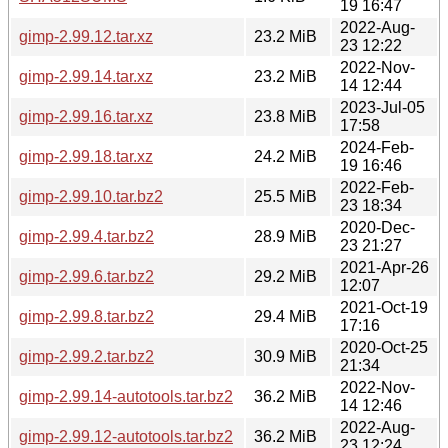
19 16:47
2022-Aug-
gimp-2.99.12.tar.xz
23.2 MiB
23 12:22
2022-Nov-
gimp-2.99.14.tar.xz
23.2 MiB
14 12:44
2023-Jul-05
gimp-2.99.16.tar.xz
23.8 MiB
17:58
2024-Feb-
gimp-2.99.18.tar.xz
24.2 MiB
19 16:46
2022-Feb-
gimp-2.99.10.tar.bz2
25.5 MiB
23 18:34
2020-Dec-
gimp-2.99.4.tar.bz2
28.9 MiB
23 21:27
2021-Apr-26
gimp-2.99.6.tar.bz2
29.2 MiB
12:07
2021-Oct-19
gimp-2.99.8.tar.bz2
29.4 MiB
17:16
2020-Oct-25
gimp-2.99.2.tar.bz2
30.9 MiB
21:34
2022-Nov-
gimp-2.99.14-autotools.tar.bz2
36.2 MiB
14 12:46
2022-Aug-
gimp-2.99.12-autotools.tar.bz2
36.2 MiB
23 12:24