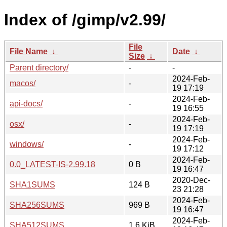
Index of /gimp/v2.99/
File
File Name
↓
Date
↓
Size
↓
Parent directory/
-
-
2024-Feb-
macos/
-
19 17:19
2024-Feb-
api-docs/
-
19 16:55
2024-Feb-
osx/
-
19 17:19
2024-Feb-
windows/
-
19 17:12
2024-Feb-
0.0_LATEST-IS-2.99.18
0 B
19 16:47
2020-Dec-
SHA1SUMS
124 B
23 21:28
2024-Feb-
SHA256SUMS
969 B
19 16:47
2024-Feb-
SHA512SUMS
1.6 KiB