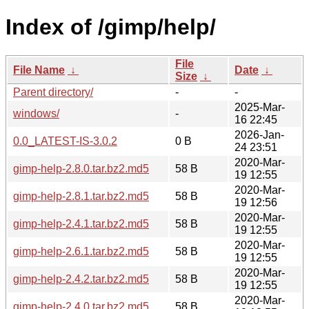
Index of /gimp/help/
File
File Name
↓
Date
↓
Size
↓
Parent directory/
-
-
2025-Mar-
windows/
-
16 22:45
2026-Jan-
0.0_LATEST-IS-3.0.2
0 B
24 23:51
2020-Mar-
gimp-help-2.8.0.tar.bz2.md5
58 B
19 12:55
2020-Mar-
gimp-help-2.8.1.tar.bz2.md5
58 B
19 12:56
2020-Mar-
gimp-help-2.4.1.tar.bz2.md5
58 B
19 12:55
2020-Mar-
gimp-help-2.6.1.tar.bz2.md5
58 B
19 12:55
2020-Mar-
gimp-help-2.4.2.tar.bz2.md5
58 B
19 12:55
2020-Mar-
gimp-help-2.4.0.tar.bz2.md5
58 B